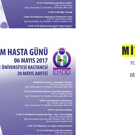
Mİ
T
B