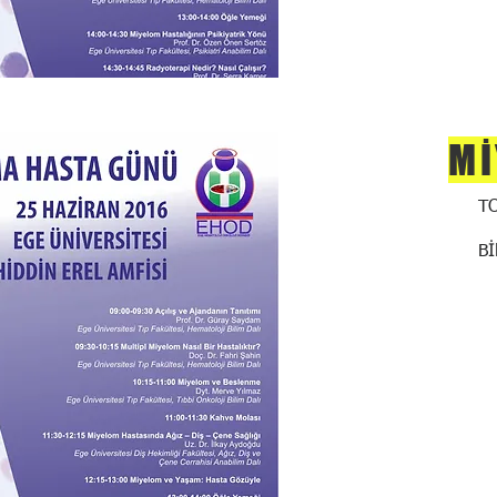
Mİ
T
B