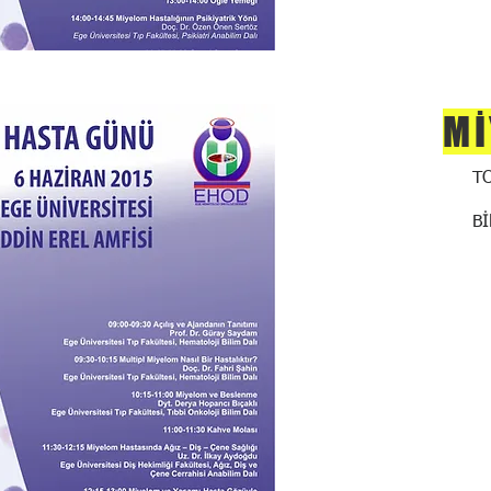
Mİ
T
B