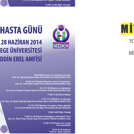
Mİ
T
B