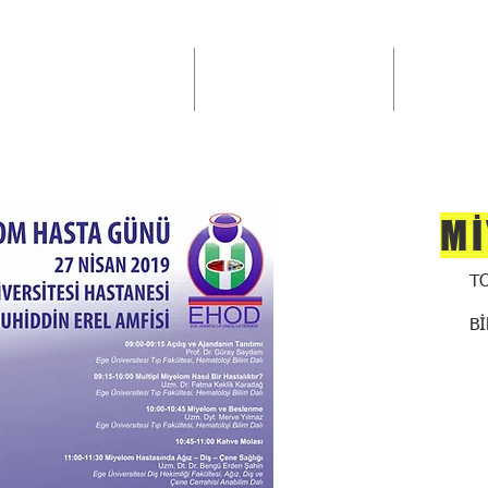
ANA SAYFA
DERNEK HAKKINDA
BİLİMSE
Mİ
T
B