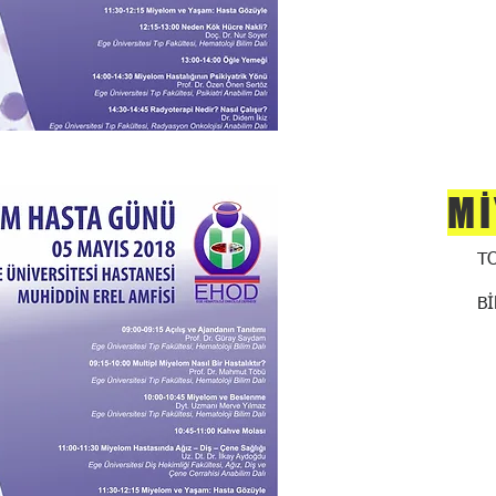
Mİ
T
B