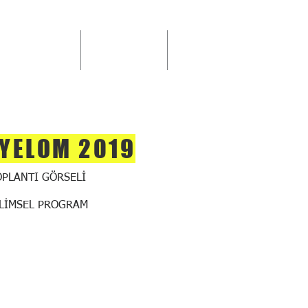
L FAALİYETLER
İLETİŞİM
ÜYELERE ÖZEL
YELOM 2019
OPLANTI GÖRSELİ
İLİMSEL PROGRAM