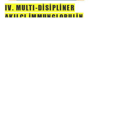
IV. MULTI-DİSİPLİNER
AKILCI İMMUNGLOBULİN
KULLANIMI SEMPOZYUMU
(2024)
SEMPOZYUM GÖRSELİ
BİLİMSEL PROGRAM