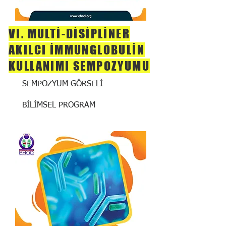
VI. MULTİ-DİSİPLİNER
AKILCI İMMUNGLOBULİN
KULLANIMI SEMPOZYUMU
SEMPOZYUM GÖRSELİ
BİLİMSEL PROGRAM