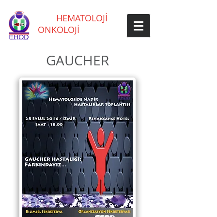
EGE
HEMATOLOJİ
ONKOLOJİ
DERNEĞİ
GAUCHER